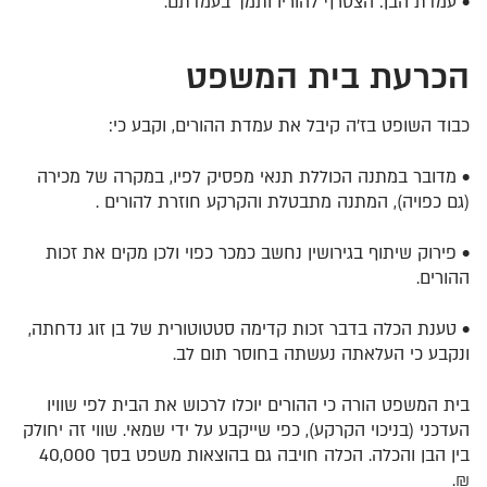
•
עמדת הבן
: הצטרף להוריו ותמך בעמדתם.
הכרעת
בית המשפט
כבוד השופט בז’ה קיבל את עמדת ההורים, וקבע כי:
• מדובר במתנה הכוללת
תנאי מפסיק
לפיו, במקרה של מכירה
(גם כפויה), המתנה מתבטלת והקרקע חוזרת להורים .
•
פירוק שיתוף בגירושין נחשב כמכר כפוי
ולכן מקים את זכות
ההורים.
• טענת הכלה בדבר זכות קדימה סטטוטורית של בן זוג נדחתה,
ונקבע כי העלאתה נעשתה בחוסר תום לב.
בית המשפט הורה כי ההורים יוכלו לרכוש את הבית לפי שוויו
העדכני (בניכוי הקרקע), כפי שייקבע על ידי שמאי. שווי זה יחולק
בין הבן והכלה. הכלה חויבה גם בהוצאות משפט בסך 40,000
₪.