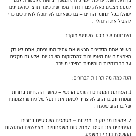
בן הזוג השני. עריכת ייפוי כוח מתמשך וצוואה מאפשרת לכם
למנוע מצבים כאלה, עם הגדרה מפורשת כיצד תרצו שהעניינים
ינוהלו בכל תחומי החיים – גם כשאתם לא תוכלו להיות שם כדי
להוביל את התהליך.
היתרונות של תכנון משפטי מוקדם
כאשר אתם מסדירים מראש את עתיד המשפחה, אתם לא רק
מצמצמים את האפשרות למחלוקות משפטיות, אלא גם מקלים
על ההתנהלות היומיומית במצבי משבר.
הנה כמה מהיתרונות הברורים:
1. הפחתת המתחים והעומס הרגשי – כאשר ההנחיות ברורות
ומסודרות, בן הזוג לא צריך לשאת את הנטל של ניחוש רצונותיו
של בן הזוג שנעדר.
2. צמצום מחלוקות ומריבות – מסמכים משפטיים ברורים
מפחיתים את הסיכון למחלוקות משפחתיות ומצמצמים התנהלות
ממושכת בבתי המשפט.