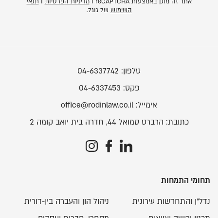
אתר זה מוגן באמצעות reCAPTCHA ו
מדיניות הפרטיות
ו
תנאי
השימוש
של גוגל.
טלפון:
04-6337742
פקס:
04-6337453
אימייל:
office@rodinlaw.co.il
כתובת:
הרברט סמואל 44, חדרה בית יואב קומה 2
תחומי התמחות
נדל"ן והתחדשות עירונית
ניהול הון והעברה בין-דורית