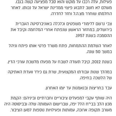
פעילות, עלה רכבו על מוקש והוא סבל מפציעה קשה בגבו.
מעולם לא חשב לתבוע פיצוי ממדינת ישראל על נכותו. לאחר
החלמתו שוחרר מצ.ה.ל וחזר לחדרה.
צבי נרשם ללימודי משפטים וכלכלה באוניברסיטה העברית
בירושלים, במחזור הראשון שנפתח אחרי המלחמה וקיבל את
ההסמכה בשנת 1957.
לאחר השלמת ההתמחות, פתח משרד פרטי אותו פיתח וניהל
במשך 50 שנה.
בשנת 2012, קיבל תעודה לשבח על מפעלו מלשכת עורכי הדין.
במהלך שנות עבודתו המקצועית, שרת גם כיו"ר וועדת האתיקה
של הלשכה בחיפה.
עבד בחריצות ובנאמנות עד יומו האחרון.
היה שותף עקבי למפעלים ציבוריים וחברתיים וביניהם: הקמת
מכון הלב בבי"ח הלל יפה, שברישום העמותה שלה ובביסוסה היה
מעורב תקופה ארוכה, עמותות ופעילויות נוספות למען הציבור.