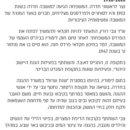
1928-2013
נצר לראשוני חדרה. המשפחה הגיעה למושבה חדרה בשנת
1912 והיו לסוחרים ולפרדסנים מצליחים, חברים בוועד המנהל של
המושבה ומשימותיה הציבוריות.
עו"ד צבי רודין, התעתד להיות חקלאי ולהמשיך לפתח את
הפרדס המשפחתי. לאחר סיום חוק לימודיו בביה"ס העממי של
המושבה, למד בתיכון חקלאי פרדס חנה. הוא סיים בו את מחזור
ט' בשנת 1947.
בתקופה זו, התגייס לא.צ.ל. והשתתף בפעילות הגנת היישוב
היהודי, ופעילויות שונות בתקופת המנדט הבריטי.
בתום לימודיו, בהיותו במסגרת "שנת שרות" במשרד ההגנה
בחדרה, בשיאה של תקופת ה"סזון", נחטף צבי על ידי אנשי
ההגנה ,והושם במאסר במרתף בקיבוץ גבעת חיים. משם הועבר
בעילום זהות לקיבוץ גבים בנגב שהיה על סף מלחמת העצמאות
ולקח חלק בחיי המשק ובהכנות למלחמה.
צבי השתתף בקרבות הדיפת המצרים, בפינוי הלילי של הנשים
והילדים מנגבה, בהגנה על צינור המים ובכיבוש באר שבע. במהלך