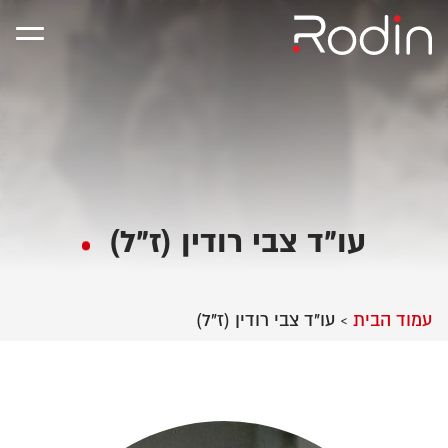
עו"ד צבי רודין (ז"ל)
עמוד הבית
עו"ד צבי רודין (ז"ל)
>