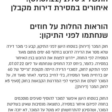
איחורים במסירת דירות מקבלן
הוראות החלות על חוזים
שנחתמו לפני התיקון:
חוק המכר (דירות) בנוסחו הישן לפני התיקון, קבע כי מוכר דירה
שלא מסר את הדירה לרוכש בחלוף 60 ימים מתום מועד
המסירה לפי החוזה, יידרש לפצות את הרוכש בגין האיחור
במסירה. כלומר, ביחס לכל החוזים שנחתמו עד ליום 07.07.22,
לפני התיקון לחוק, למוכרי הדירה הייתה תקופת "גרייס" של 60
יום בדחיית מועד המסירה, בלי לחייב בפיצוי. לאחר מועד זה, על
המוכר לשלם את הפיצוי לפי המדרגות הקבועות בחוק [סעיף 5א
לחוק המכר (דירות)].
החוק בנוסחו הישן איפשר למוכר להוסיף סעיפים מוסכמים
בחוזה לפיהם איחור במסירה, כתוצאה מנסיבות שאינן בשליטת
המוכר, ושהסיכון להתרחשותן לא מוטל על המוכר, לא יזכה את