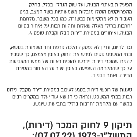
הפעילות באתרי הבניה, ועל שוק הנדל"ן בכלל. בחלק
מהפרויקטים הוטלו מגבלות משמעותיות בשל המצב, בגינן
העבודות לא מתקיימות כבשגרה. כמו בכל משבר, מלחמת
"חרבות ברזל" מעלה שאלות ותהיות רבות על איחור בסיום
הבניה, ואיחורים במסירת דירות קבלן וקבלת טופס 4.
נכון להיום, עדיין לא נפסקה הלכה גורפת וחד משמעית בנושא,
ובתי המשפט נוטים לפרש את החוק באופן מצמצם, כך שסביר
להניח שמוכרי דירות יידרשו להוכיח ראיות של ממש המצביעות
על כך שהמלחמה השפיעה באופן ישיר על האיחור במסירת
הדירה, ואתר הבנייה.
טענות של רוכשי דירות בנוגע לעיכוב במסירת דירה מקבלן נידונו
רבות בבתי המשפט, ונראה כי הנושא עוד יעלה במקרים רבים
בקשר עם מלחמת "חרבות ברזל" בתביעות שיוגשו.
תיקון 9 לחוק המכר (דירות),
התשל"ג-1973 (07.07.22):