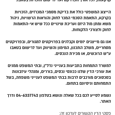
קרקעות, לכל אורך הפרויקט ועד לרישום הזכויות בטאבו.
הייצוג המשפטי כולל את בדיקת מסמכי המכרזים, הזכויות
בקרקע, התאמת הסכמי המכר לחוק והוראות הרשויות, ניהול
משא ומתן מול היזם ועריכת שינויים ככל שיש אי-התאמות
לחוק ולצורכי הלקוחות.
אנו גם מייצגים יזמים וקבלנים בפרויקטים למגורים, ובפרויקטים
מסחריים, משלב התכנון, המימון והשיווק ועד לרישום בטאבו
ע"ש הרוכשים, או מכירת הנכסים.
למשרד התמחות בתביעות בענייני נדל"ן, ובתי המשפט ממנים
את עורכי הדין שלנו ככונסי נכסים, בוררים, ומנהלי עיזבונות
בסכסוכים מורכבים לרבות בבתי המשפט לענייני משפחה, בשל
התמחותם וניסיונם בתחום.
נשמע לסייע לכם בכל שאלה ונושא בטלפון 04-6337742 ודרך
האתר.
פסקי הדין הקשורים לעדכון זה: