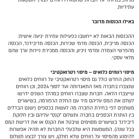
מניות, במיוחד על חברות שהשאירו רווחים לצורך השקעות
עתידיות.
באילו הכנסות מדובר
ההכנסות הבאות לא ייחשבו כפעילות עתירת יגיעה אישית:
הכנסה מריבית, הכנסה מדמי שכירות, הכנסה מדיבידנד, הכנסה
מהפרשי הצמדה ומדמי ניכיון, והכנסה ממכירת ניירות ערך שהם
מלאי עסקי.
מיסוי רווחים כלואים – מיסוי רטרואקטיבי
החוק החדש כולל גם מיסוי רטרואקטיבי על רווחים כלואים
שנצברו בחברה מאז התאגדותה ועד לסוף 2024, וכן רווחים
שייצברו הלאה. חברות שצברו רווחים במהלך השנים ידרשו
לשלם את המס עליהם מיד עם החלת הרפורמה, בשיעורים
משתנים לפי בחירת החברה מה לעשות בכספים (ישנם הבדלים
בין הותרת הכספים בחברה ותשלום ״קנס״ עליהם ובין חלוקת
דיבידנד בשיעורים מסוימים שיבטל את הקנס או את דרישת המס
בכל שנה). המשמעות היא שלבעלי החברות לא תהיה אפשרות
להימנע מהמיסוי על רווחים שלא חולקו, ויש צורך לבצע תשלום