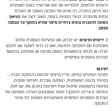
לרווחים הכלואים, ולהתייעץ עם יועץ מס ועו״ד בנוגע לאופציות
כמו פירוק החברה, רה-ארגון של המבנה העסקי או העברת
נכסים מהחברה לבעלי המניות. בנוסף, חשוב לנצל את
הוראת
השעה להעברת נכסים בדחיית מיסוי שהיא בתוקף עד נובמבר
2025.
2.
ליזמים חדשים:
יש לבדוק אם הפעילות העסקית שלכם
משתלבת עם החקיקה החדשה, ואם כן, כדאי לשקול אם להקים
חברה או לבחור בהתאגדות כעוסק מורשה או שותפות, בהתאם
לצרכים העסקיים והמיסויים.
לסיכום
למרות השינויים במיסוי, עדיין קיימים יתרונות בהחזקת חברה –
במיוחד בהגנה המשפטית, העסקת עובדים, פעילות עסקית,
גמישות בהשקעות ארוכות טווח ויתרונות בתכנון מס. עם זאת,
החלטה זו צריכה להתקבל לאחר שמבצעים הערכה מעמיקה של
הצרכים העסקיים, המיסויים והאפשרויות השונות לפי שינויי
החקיקה.