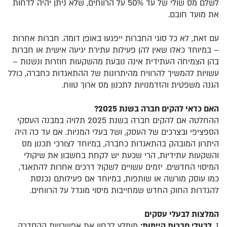
לשלם מס שולי של עד 50% על הרווחים, שלא ניתן יהיה לדחות
את מועד חובם.
עם זאת, לא כל סוגי החברות ייפגעו באופן דומה. חברות אחרות
– במיוחד כאלו שאין להן פעילות עתירת יגיעה אישית או חברות
בהן הצמיחה העתידית אינה נובעת מהשקעות חוזרות ונשנות –
עשויות להמשיך להרוויח מהיתרונות של ההתאגדות כחברה, כולל
הגנה משפטית והזדמנויות לתכנון מס ארוך טווח.
האם כדאי להקים חברה בשנת 2025?
ההחלטה אם להקים חברה בשנת 2025 תלויה במבנה העסקי
הספציפי ובצרכים של העסק, ושל בעלי המניות. אם עד כה היה
היתרון המובהק בהתאגדות כחברה, במיוחד לצורכי תכנון מס
והשקעות עתידיות, הרי שכעת יש לקחת בחשבון את שיקולי
המיסוי החדשים. יזמים עשויים לשקול דרכים אחרות להתאגד,
כמו עוסק מורשה או שותפות, במיוחד אם פעילותם נכנסת
להגדרות החוק החדש שמחייבות מיסוי מוגדל על הרווחים.
המלצות לבעלי עסקים
1.
לבעלי חברות קיימות:
מומלץ לבחון את אפשרויות ההסדרה