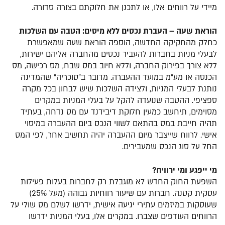
מיידי על רווחים אלו, או לתכנן את חלוקתם בצורה סדורה.
הוראת שעה – העברת נכסים ללא מיסים: הטבה עם השלכות
כחלק מהחקיקה החדשה, הוספה הוראת שעה שמאפשרת
לבעלי מניות בחברות להעביר נכסים מהחברה אליהם ישירות,
ללא צורך בפירוק החברה, וללא חיוב במס שבח, מס רכישה, מס
הכנסה או מע"מ במועד ההעברה. מדובר ב"סוכריה" שהמדינה
נותנת לבעלי המניות, ולצידה השלכות שיש לבחון בכל מקרה
ספציפי. ההטבה שנועדה להקל על בעלי המניות במקרים
מסוימים, תיחשב כמעין חלוקת דיבידנד עם מס נדחה, בעתיד
תהיה חייבת במס בהתאם לשווי הנכס ביום ההעברה במיסוי
אישי. לרווח שייצבר מיום ההעברה יהיה תחשיב אחר, לפי המס
החל על סוג הנכס שמעבירים.
מי ייפגע ומי ירוויח?
השפעת החוק החדש לא מוגבלת רק לחברות בעלות פעילות
עסקית קטנה. חברות עם שיעור רווחיות גבוהה (מעל 25%)
שעוסקות במיזמים עתירי יגיעה אישית, ידרשו לשלם מס שולי על
הרווחים העודפים שצברו. במקרים אלו, בעלי המניות ידרשו