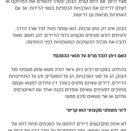
מצד היזם. אם היזם קורס, הבנק יצטרך להשלים את הפרויקט או
לשלם לדיירים את הערבויות הכספיות בשווי הדירות. אך עם
האחריות מגיעות גם דרישות.
הבנק אינו רק נותן ערבות, הוא שותף פעיל לכל אורך הדרך,
ולעיתים דורש סעיפים נוקשים כלפי הדיירים. לכן, חשוב מאוד
להבין את מכלול ההשלכות המשפטיות לפני החתימה.
האם
ניתן לנהל מו”מ על תנאי ההסכם?
בהחלט. במקרים רבים ניתן וראוי לנהל משא ומתן משפטי מול
הבנק, הן על סוגי הערבויות, הן על המועדים, והן על התחייבויות
הדיירים. דיירים שאינם מלווים בעורך דין עלולים למצוא עצמם
מחויבים לסעיפים שאינם עומדים בקנה אחד עם האינטרסים
שלהם או אף נושאים סיכון ממשי.
ליווי
משפטי מקצועי הוא קריטי
לא אחת מתבקשים דיירים לחתום על הסכמים תחת לחץ של
זמן, ללא ייצוג עצמאי, ותוך הסתמכות על עורך הדין של היזם או