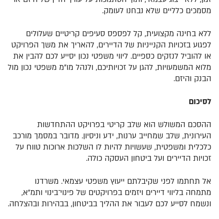
מסמכים כלליים שלא נבחנו לעומק.
ללא בחינה מקצועית, קל לפספס סעיפים קריטיים שעלולים
לפגוע בזכויות הקנייניות של הדיירים, להאריך את משך הפרויקט
או להוביל לנזקים כספיים. ליווי משפטי נכון יסייע לכם להבין את
מלוא המשמעויות, להגן על זכויותיכם, ולנהל מו”מ משפטי נכון מול
הבנק והיזם.
לסיכום
ההסכם המשולש הוא שלב קריטי בפרויקט ההתחדשות
העירונית, שלב שמחייב ערנות, ידע וניסיון. מדובר במסמך מורכב
כלכלית ומשפטית, שעשויות להיות לו השלכות ארוכות טווח על
זכויות הדיירים ועל ביטחון העסקה כולה.
אל תחתמו לפני שקיבלתם ייעוץ משפטי עצמאי. משרדנו
מתמחה בליווי דיירים ויזמים בפרויקטים של פינוי־בינוי ותמ״א,
ונשמח לסייע לכם לעבור את ההליך בביטחון, בבהירות ובהצלחה.